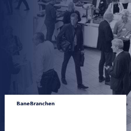
BaneBranchen
Vi støtter uddannelse af ingeniører med ca. 1. mio. DKK
årligt. Uden det var der færre danske
jernbanespecialister.