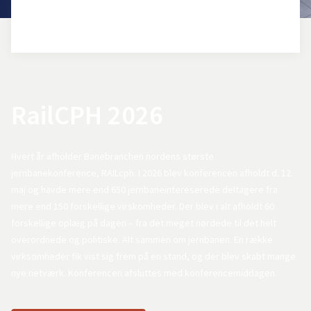
RailCPH 2026
Hvert år afholder Banebranchen nordens største
jernbanekonference, RAILcph. I 2026 blev konferencen afholdt d. 12.
maj og havde mere end 650 jernbaneintereserede deltagere fra
mere end 150 forskellige virskomheder. Der blev i alt afholdt 60
forskellige oplæg på dagen – fra det meget nørdede til det helt
overordnede og politiske. Alt sammen om jernbanen. En række
virksomheder fik vist sig frem på en stand, og der blev skabt mange
nye netværk. Konferencen afsluttes med konferencemiddagen.