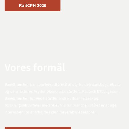
RailCPH 2026
Vores formål
BaneBranchen har som hovedformål at styrke den danske jernbane
og dens aktører. Vi yder økonomisk støtte til Railtech DTU, ligesom
BaneBranchen løbende støtter andre uddannelses- og
forskningsaktiviteter med relevans for branchen. Målet er at øge
interessen for at arbejde inden for jernbanesektoren.