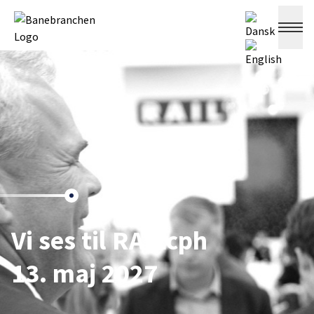
Vi ses til RAILcph
13. maj 2027