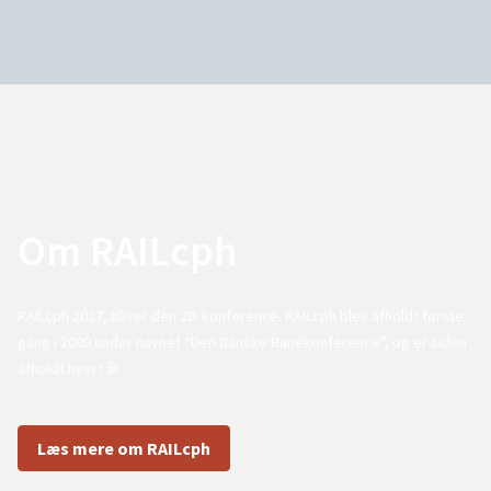
Om RAILcph
RAILcph 2027, bliver den 20. konference. RAILcph blev afholdt første
gang i 2009 under navnet “Den Danske Banekonference”, og er siden
afholdt hvert år.
Læs mere om RAILcph