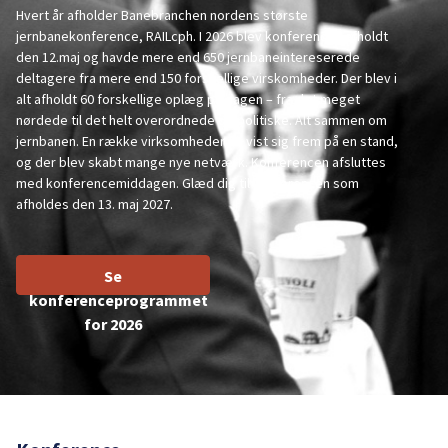
Hvert år afholder Banebranchen nordens største
jernbanekonference, RAILcph. I 2026 blev konferencen afholdt
den 12.maj og havde mere end 650 jernbaneintereserede
deltagere fra mere end 150 forskellige virskomheder. Der blev i
alt afholdt 60 forskellige oplæg på dagen – fra det meget
nørdede til det helt overordnede og politiske. Alt sammen om
jernbanen. En række virksomheder fik vist sig frem på en stand,
og der blev skabt mange nye netværk. Konferencen afsluttes
med konferencemiddagen. Glæd dig til konferencen som
afholdes den 13. maj 2027.
Se
konferenceprogrammet
for 2026