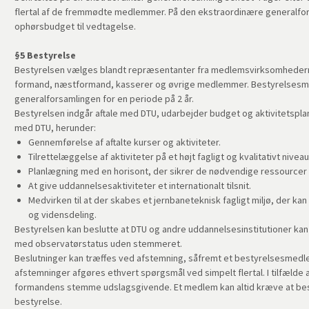
flertal af de fremmødte medlemmer. På den ekstraordinære generalfo
ophørsbudget til vedtagelse.
§5 Bestyrelse
Bestyrelsen vælges blandt repræsentanter fra medlemsvirksomhedern
formand, næstformand, kasserer og øvrige medlemmer. Bestyrelse
generalforsamlingen for en periode på 2 år.
Bestyrelsen indgår aftale med DTU, udarbejder budget og aktivitetspla
med DTU, herunder:
Gennemførelse af aftalte kurser og aktiviteter.
Tilrettelæggelse af aktiviteter på et højt fagligt og kvalitativt niveau
Planlægning med en horisont, der sikrer de nødvendige ressourcer 
At give uddannelsesaktiviteter et internationalt tilsnit.
Medvirken til at der skabes et jernbaneteknisk fagligt miljø, der ka
og vidensdeling.
Bestyrelsen kan beslutte at DTU og andre uddannelsesinstitutioner ka
med observatørstatus uden stemmeret.
Beslutninger kan træffes ved afstemning, såfremt et bestyrelsesmed
afstemninger afgøres ethvert spørgsmål ved simpelt flertal. I tilfælde
formandens stemme udslagsgivende. Et medlem kan altid kræve at beslu
bestyrelse.