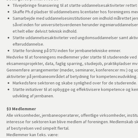
Tilvejebringe finansiering til at støtte uddannelsesaktiviteter rett
Skaffe Ph.d pladser til uddannelsens licentiater hos foreningens m
Samarbejde med uddannelsesinstitutioner om indhold målrettet je
såvel inden for universitetsverdenen herunder ingeniøruddannels
et helt eller delvist teknisk indhold.
Støtte uddannelsesaktiviteter ved ungdomsuddannelser samt aktivi
efteruddannelse.
Støtte forskning på DTU inden for jernbanetekniske emner.
Medvirke til at foreningens medlemmer yder støtte til studerende ved 
eksamensprojekter, data, faglig sparring, studiejob, praktikpladser mv
Gennemføre arrangementer (møder, seminarer, konferencer mv.) og u
aktiviteter på jernbaneområdet af betydning for kompetenceudvikling.
Markedsføre sektoren og skabe synlighed over for de studerende.
Støtte initiativer til at opbygge og effektivisere kompetence og kend
udvikling af jernbanen.
§3 Medlemmer
Alle virksomheder, jernbaneoperatører, offentlige virksomheder, insti
interesse for sektoren kan blive medlem af foreningen. Medlemskab 
af bestyrelsen ved simpelt flertal.
Medlemmer kan f.eks. være: