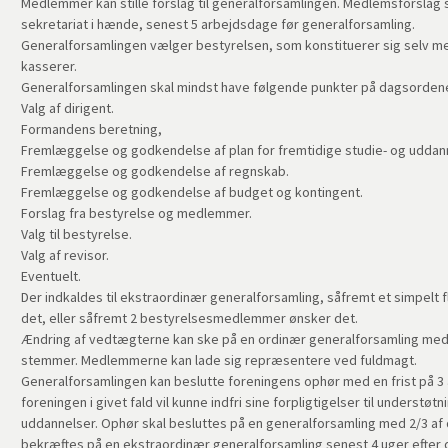
Medlemmer kan stille forslag til generalforsamlingen. Medlemsforslag
sekretariat i hænde, senest 5 arbejdsdage før generalforsamling.
Generalforsamlingen vælger bestyrelsen, som konstituerer sig selv 
kasserer.
Generalforsamlingen skal mindst have følgende punkter på dagsorden
Valg af dirigent.
Formandens beretning,
Fremlæggelse og godkendelse af plan for fremtidige studie- og uddann
Fremlæggelse og godkendelse af regnskab.
Fremlæggelse og godkendelse af budget og kontingent.
Forslag fra bestyrelse og medlemmer.
Valg til bestyrelse.
Valg af revisor.
Eventuelt.
Der indkaldes til ekstraordinær generalforsamling, såfremt et simpelt
det, eller såfremt 2 bestyrelsesmedlemmer ønsker det.
Ændring af vedtægterne kan ske på en ordinær generalforsamling me
stemmer. Medlemmerne kan lade sig repræsentere ved fuldmagt.
Generalforsamlingen kan beslutte foreningens ophør med en frist på 3 å
foreningen i givet fald vil kunne indfri sine forpligtigelser til understø
uddannelser. Ophør skal besluttes på en generalforsamling med 2/3 
bekræftes på en ekstraordinær generalforsamling senest 4 uger efter 