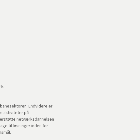
rk.
rnbanesektoren. Endvidere er
 aktiviteter på
derstøtte netværksdannelsen
age til løsninger inden for
nsmål.