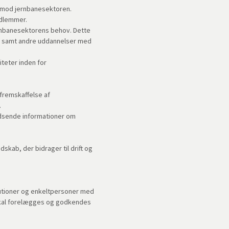
et mod jernbanesektoren.
edlemmer.
rnbanesektorens behov. Dette
er samt andre uddannelser med
teter inden for
fremskaffelse af
.
dsende informationer om
skab, der bidrager til drift og
tutioner og enkeltpersoner med
skal forelægges og godkendes