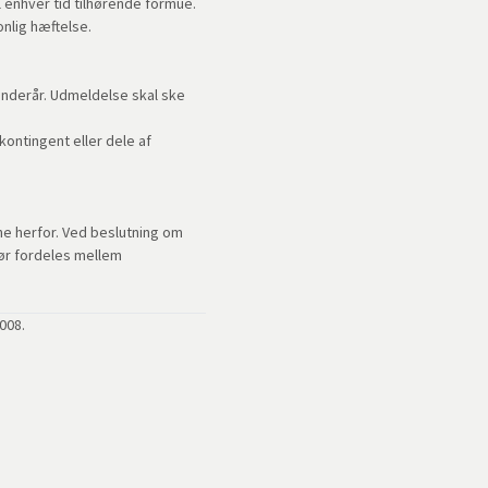
l enhver tid tilhørende formue.
nlig hæftelse.
nderår. Udmeldelse skal ske
kontingent eller dele af
ne herfor. Ved beslutning om
hør fordeles mellem
008.