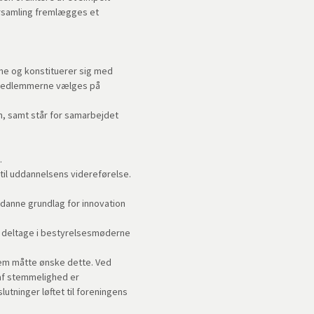
rsamling fremlægges et
e og konstituerer sig med
smedlemmerne vælges på
n, samt står for samarbejdet
.
til uddannelsens videreførelse.
n danne grundlag for innovation
n deltage i bestyrelsesmøderne
lem måtte ønske dette. Ved
 af stemmelighed er
tninger løftet til foreningens