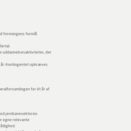
d foreningens formål.
ertal.
e uddannelsesaktiviteter, der
e år. Kontingentet opkræves
ralforsamlingen for ét år af
 mod jernbanesektoren.
le egne relevante
rådighed.