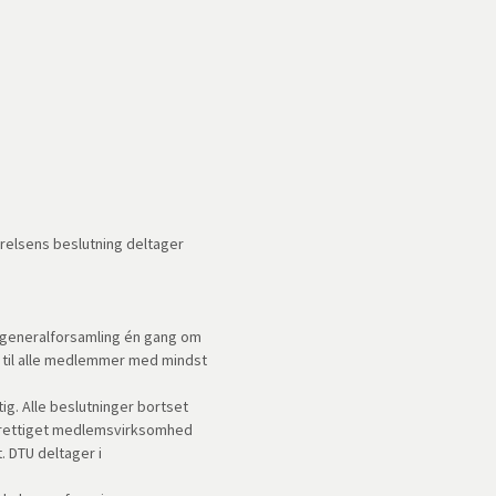
relsens beslutning deltager
 generalforsamling én gang om
l til alle medlemmer med mindst
tig. Alle beslutninger bortset
erettiget medlemsvirksomhed
 DTU deltager i