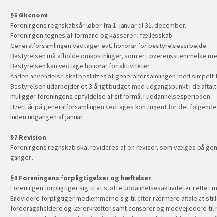
§6 Økonomi
Foreningens regnskabsår løber fra 1. januar til 31. december.
Foreningen tegnes af formand og kasserer i fællesskab.
Generalforsamlingen vedtager evt. honorar for bestyrelsesarbejde.
Bestyrelsen må afholde omkostninger, som er i overensstemmelse me
Bestyrelsen kan vedtage honorar for aktiviteter.
Anden anvendelse skal besluttes af generalforsamlingen med simpelt fl
Bestyrelsen udarbejder et 3-årigt budget med udgangspunkt i de aftalt
muliggør foreningens opfyldelse af sit formål i uddannelsesperioden.
Hvert år på generalforsamlingen vedtages kontingent for det følgend
inden udgangen af januar.
§7 Revision
Foreningens regnskab skal revideres af en revisor, som vælges på gene
gangen.
§8 Foreningens forpligtigelser og hæftelser
Foreningen forpligtiger sig til at støtte uddannelsesaktiviteter rettet
Endvidere forpligtiger medlemmerne sig til efter nærmere aftale at stil
foredragsholdere og lærerkræfter samt censorer og medvejledere til 