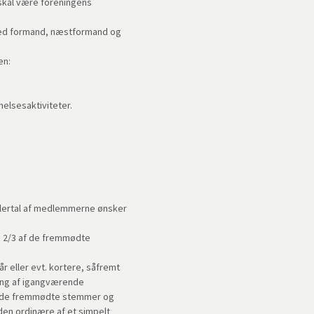
 skal være foreningens
med formand, næstformand og
en:
elsesaktiviteter.
 flertal af medlemmerne ønsker
d 2/3 af de fremmødte
r eller evt. kortere, såfremt
tning af igangværende
af de fremmødte stemmer og
den ordinære af et simpelt