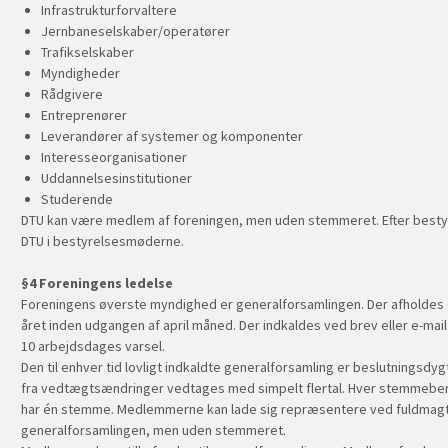
Infrastrukturforvaltere
Jernbaneselskaber/operatører
Trafikselskaber
Myndigheder
Rådgivere
Entreprenører
Leverandører af systemer og komponenter
Interesseorganisationer
Uddannelsesinstitutioner
Studerende
DTU kan være medlem af foreningen, men uden stemmeret. Efter besty
DTU i bestyrelsesmøderne.
§4 Foreningens ledelse
Foreningens øverste myndighed er generalforsamlingen. Der afholdes
året inden udgangen af april måned. Der indkaldes ved brev eller e-mai
10 arbejdsdages varsel.
Den til enhver tid lovligt indkaldte generalforsamling er beslutningsdyg
fra vedtægtsændringer vedtages med simpelt flertal. Hver stemmeb
har én stemme. Medlemmerne kan lade sig repræsentere ved fuldmagt.
generalforsamlingen, men uden stemmeret.