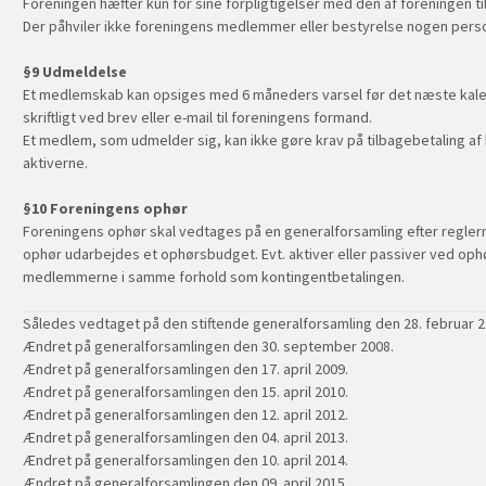
Foreningen hæfter kun for sine forpligtigelser med den af foreningen ti
Der påhviler ikke foreningens medlemmer eller bestyrelse nogen perso
§9 Udmeldelse
Et medlemskab kan opsiges med 6 måneders varsel før det næste kale
skriftligt ved brev eller e-mail til foreningens formand.
Et medlem, som udmelder sig, kan ikke gøre krav på tilbagebetaling af 
aktiverne.
§10 Foreningens ophør
Foreningens ophør skal vedtages på en generalforsamling efter regler
ophør udarbejdes et ophørsbudget. Evt. aktiver eller passiver ved op
medlemmerne i samme forhold som kontingentbetalingen.
Således vedtaget på den stiftende generalforsamling den 28. februar 2
Ændret på generalforsamlingen den 30. september 2008.
Ændret på generalforsamlingen den 17. april 2009.
Ændret på generalforsamlingen den 15. april 2010.
Ændret på generalforsamlingen den 12. april 2012.
Ændret på generalforsamlingen den 04. april 2013.
Ændret på generalforsamlingen den 10. april 2014.
Ændret på generalforsamlingen den 09. april 2015.