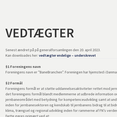
VEDTÆGTER
Senest ændret på på generalforsamlingen den 20. april 2023.
Kan downloades her:
vedtægter endelige – underskrevet
§1 Foreningens navn
Foreningens navn er ”BaneBranchen”. Foreningen har hjemsted i Danma
§2 Formål
Foreningens formål er at støtte uddannelsesaktiviteter rettet mod je
det foreningens formål blandt medlemmerne at udbrede information om
jernbaneområdet med betydning for kompetenceudvikling samt at un
inden for jernbanesektoren og kendskab til jernbanens bidrag til at bidr
klima, trængsel og regional udvikling inden for rammerne af FN’s verde
Dette gøres primært ved at: