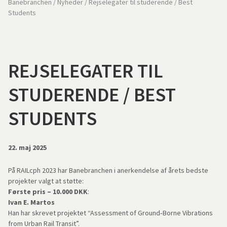
Banebranchen
/
Nyheder
/
Rejselegater til studerende / Best
Students
REJSELEGATER TIL
STUDERENDE / BEST
STUDENTS
22. maj 2025
På RAILcph 2023 har Banebranchen i anerkendelse af årets bedste
projekter valgt at støtte:
Første pris – 10.000 DKK
:
Ivan E. Martos
Han har skrevet projektet “Assessment of Ground‑Borne Vibrations
from Urban Rail Transit”.