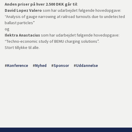
Anden priser på hver 2.500 DKK
går til
:
David Lopez Valero
som har udarbejdet følgende hovedopgave:
“Analysis of gauge narrowing at railroad turnouts due to undetected
ballast particles”
og
Ilektra Anastacius
som har udarbejdet følgende hovedopgave:
“Techno-economic study of BEMU charging solutions”.
Stort tillykke til alle.
#
Konference
#
Nyhed
#
Sponsor
#
Uddannelse